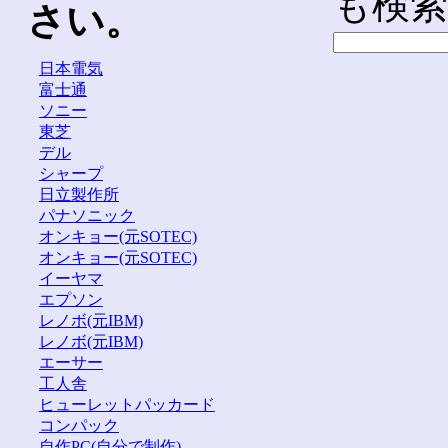
も検
さい。
日本電気
富士通
ソニー
東芝
デル
シャープ
日立製作所
パナソニック
オンキョー(元SOTEC)
オンキョー(元SOTEC)
イーヤマ
エプソン
レノボ(元IBM)
レノボ(元IBM)
エーサー
工人舎
ヒューレットパッカード
コンパック
自作PC(自分で制作)