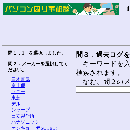
1
問１．1 を選択しました。
問３．過去ログ
キーワードを入
問２．メーカーを選択してく
ださい。
検索されます。
日本電気
なお、問２のメ
富士通
ソニー
東芝
デル
シャープ
日立製作所
パナソニック
オンキョー(元SOTEC)