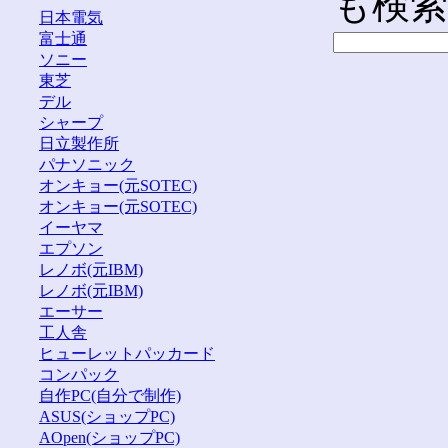
も検
日本電気
富士通
ソニー
東芝
デル
シャープ
日立製作所
パナソニック
オンキョー(元SOTEC)
オンキョー(元SOTEC)
イーヤマ
エプソン
レノボ(元IBM)
レノボ(元IBM)
エーサー
工人舎
ヒューレットパッカード
コンパック
自作PC(自分で制作)
ASUS(ショップPC)
AOpen(ショップPC)